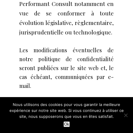
Performant Consult notamment en
vue de se conformer à toute
évolution législative, règlementaire,
jurisprudentielle ou technologique.
Les modifications éventuelles de
notre politique de confidentialité
seront publiées sur le site web et, le
cas échéant, communiquées par e-
mail.
Nous utilisons des cookies pour vous garantir la meilleure
ARTICLE 16 : DROIT APPLICABLE
expérience sur notre site web. Si vous continuez à utiliser ce
site, nous supposerons que vous en êtes satisfait.
ET LANGUE
Ok