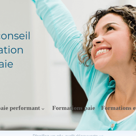
paie performant
Formations paie
Formations e
Planifiez un rdv. audit découverte
