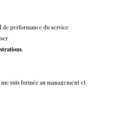
al de performance du service
iser
strations
.
, je me suis formée au management et